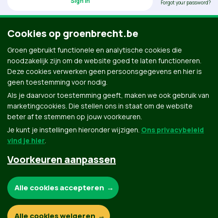
Forgot your password?
Cookies op groenbrecht.be
Groen gebruikt functionele en analytische cookies die
Don’t have an account? Click here to create one.
noodzakelijk zijn om de website goed te laten functioneren.
Deze cookies verwerken geen persoonsgegevens en hier is
geen toestemming voor nodig.
Als je daarvoor toestemming geeft, maken we ook gebruik van
marketingcookies. Die stellen ons in staat om de website
beter af te stemmen op jouw voorkeuren.
Je kunt je instellingen hieronder wijzigen.
Ons privacybeleid
vind je hier
.
Voorkeuren aanpassen
Groen.be
Noodzakelijke cookies:
Alle cookies accepteren
Contact
Privacybeleid
Functionele en analytische cookies:
Alle cookies weigeren