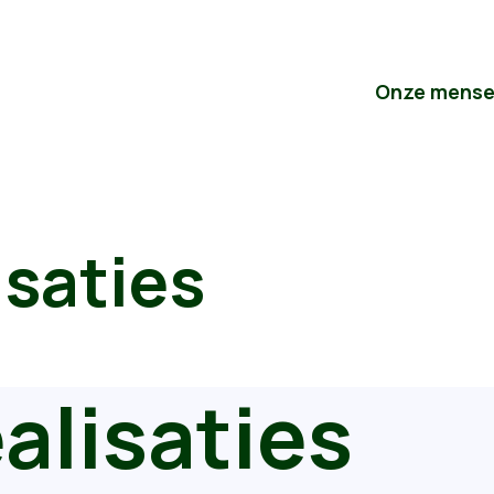
Onze mens
isaties
alisaties