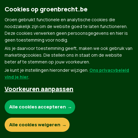
Groen.be
Cookies op groenbrecht.be
Groen gebruikt functionele en analytische cookies die
Contact
noodzakelijk zijn om de website goed te laten functioneren.
Privacybeleid
Deze cookies verwerken geen persoonsgegevens en hier is
geen toestemming voor nodig.
© Copyright Groen 2026 | Gemaakt met
NationBuilder
| Gebouwd door
Tectonica
Als je daarvoor toestemming geeft, maken we ook gebruik van
marketingcookies. Die stellen ons in staat om de website
beter af te stemmen op jouw voorkeuren.
Je kunt je instellingen hieronder wijzigen.
Ons privacybeleid
vind je hier
.
Voorkeuren aanpassen
Noodzakelijke cookies:
Alle cookies accepteren
Functionele en analytische cookies:
Alle cookies weigeren